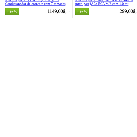
AUDIOQUEST POWERQUEST 707 |
AUDIOQUEST MACKENZIE - Cabo de
Condicionador de corrente com 7 tomadas
interligaÃ§Ã£o RCA M/F com 1.0 mt
1149,00â‚¬
299,00â