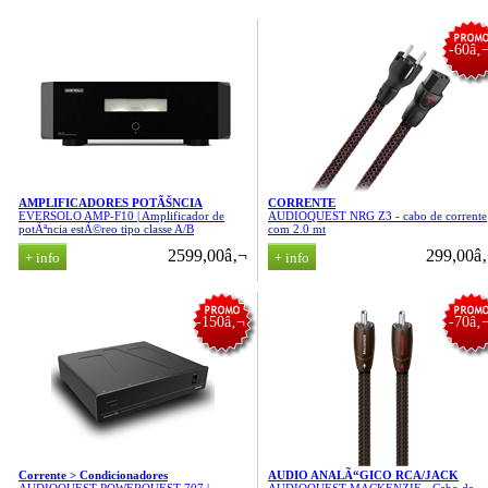
-60â‚
AMPLIFICADORES POTÃŠNCIA
CORRENTE
EVERSOLO AMP-F10 | Amplificador de
AUDIOQUEST NRG Z3 - cabo de corrente
potÃªncia estÃ©reo tipo classe A/B
com 2.0 mt
2599,00â‚¬
299,00â
-150â‚¬
-70â‚
Corrente > Condicionadores
AUDIO ANALÃ“GICO RCA/JACK