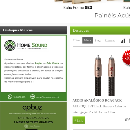
Destaques Marcas
Destaques
Filtrar:
Marca
Preço
Recentes
-2
AUDIO ANALÓGICO RCA/JACK
AUDIOQUEST Black Beauty - Cabo de
interligação 2 x RCA com 1.0m
695