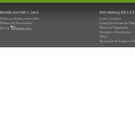
HOMESOUND © 2013
INFORMAÇÕES ÚT
Todos os direitos reservados
Como Comprar
Politica de Privacidade
Condições Gerais de Ven
Meios de Pagamento
Site by
omsite.com
Entregas e Devoluções
FAQ`s
Resolução de Litígios On